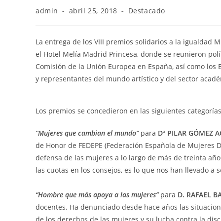
admin
abril 25, 2018
Destacado
La entrega de los VIII premios solidarios a la igualdad 
el Hotel Melía Madrid Princesa, donde se reunieron políti
Comisión de la Unión Europea en España, así como los 
y
representantes del mundo artístico y del sector acadé
Los premios se concedieron en las siguientes categorías
“Mujeres que cambian el mundo”
para
D
ª
PILAR G
Ó
MEZ A
de Honor de FEDEPE (Federación Española de Mujeres Dire
defensa de las mujeres a lo largo de má
s de treinta a
ño
las cuotas en los consejos, es lo que nos han llevado a 
“
Hombre que m
ás apoya a las mujeres”
para
D. RAFAEL B
docentes. Ha denunciado desde hace años las situacione
de los derechos de las mujeres y su lucha contra la disc