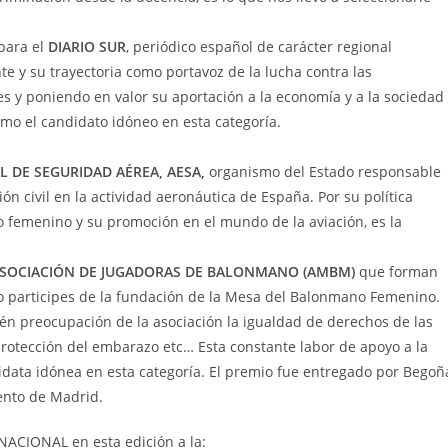
para el
DIARIO SUR
, perió
dico espa
ñ
ol de car
ácter regional
e y su trayectoria como portavoz de la lucha contra las
s y poniendo en valor su aportación a la economía y a la sociedad
mo el candidato idóneo en esta categorí
a.
L DE SEGURIDAD A
É
REA, AESA,
organismo del Estado responsable
n civil en la actividad aeronáutica de España. Por su política
to femenino y su promoción en el mundo de la aviación, es la
SOCIACIÓN DE JUGADORAS DE BALONMANO (AMBM)
que forman
ndo participes de la fundación de la Mesa del Balonmano Femenino.
én preocupación de la asociación la igualdad de derechos de las
 protección del embarazo etc… Esta constante labor de apoyo a la
ndidata idónea en esta categoría. El premio fue entregado por Begoñ
ento de Madrid.
NACIONAL en esta edición a la: