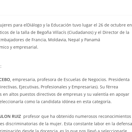
Mujeres para elDiálogo y la Educación tuvo lugar el 26 de octubre en
cos de la talla de Begoña Villacís (Ciudadanos) y el Director de la
Embajadores de Francia, Moldavia, Nepal y Panamá
mico y empresarial.
:
CEBO,
empresaria, profesora de Escuelas de Negocios. Presidenta
ctivas, Ejecutivas, Profesionales y Empresarias). Su férrea
s en altos puestos directivos de empresas y su valentía en apoyar
seleccionarla como la candidata idónea en esta categorí
a.
AILON RUIZ
profesor que ha obtenido numerosos reconocimientos
s discriminatorias de la mujer. Esta constante labor en la defens
riminación desde la docencia, es lo que nos llevó a seleccionarle