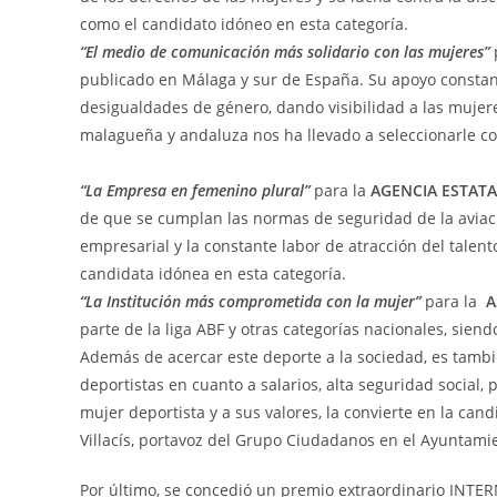
como el candidato idóneo en esta categorí
a.
“El medio de comunicació
n m
ás solidario con las mujeres”
publicado en Málaga y sur de España. Su apoyo constant
desigualdades de género, dando visibilidad a las mujere
malagueña y andaluza nos ha llevado a seleccionarle co
“
La Empresa en femenino plural
”
para la
AGENCIA ESTATA
de que se cumplan las normas de seguridad de la aviació
empresarial y la constante labor de atracción del talen
candidata idónea en esta categorí
a.
“La Institució
n m
ás comprometida con la mujer”
para la
A
parte de la liga ABF y otras categorías nacionales, sie
Además de acercar este deporte a la sociedad, es tambi
deportistas en cuanto a salarios, alta seguridad social,
mujer deportista y a sus valores, la convierte en la ca
Villacís, portavoz del Grupo Ciudadanos en el Ayuntami
Por último, se concedió un premio extraordinario INTER