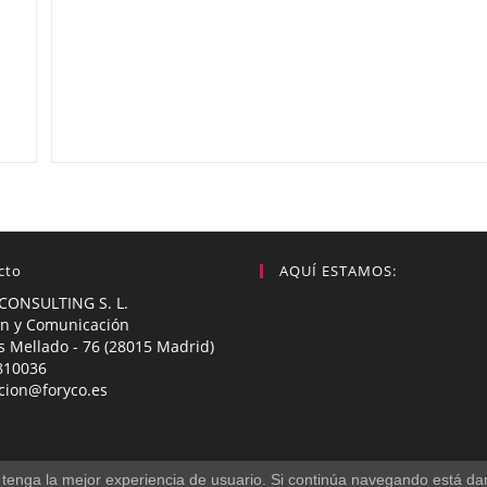
cto
AQUÍ ESTAMOS:
CONSULTING S. L.
n y Comunicación
s Mellado - 76 (28015 Madrid)
810036
cion@foryco.es
ed tenga la mejor experiencia de usuario. Si continúa navegando está d